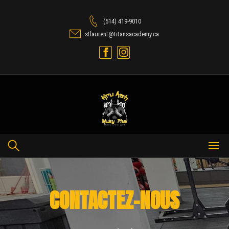
(514) 419-9010
stlaurent@titansacademy.ca
CONTACTEZ-NOUS